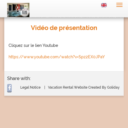
Togg
navi
Vidéo de présentation
Cliquez sur le lien Youtube
https://www.youtube.com/watch?v=Spz2EX0JPaY
Share with:
Legal Notice
Vacation Rental Website Created By Goliday