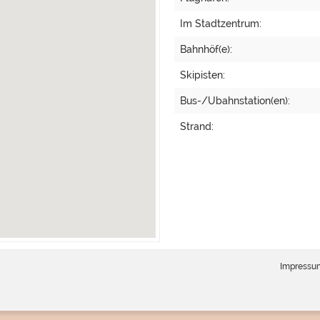
Im Stadtzentrum:
Bahnhöf(e):
Skipisten:
Bus-/Ubahnstation(en):
Strand:
Impressu